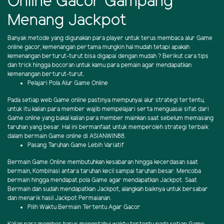
Online Gacor Gampang
Menang Jackpot
Banyak metode yang digunakan para player untuk terus membaca alur Game
online gacor, kemenangan pertama mungkin hal mudah tetapi apakah
kemenangan berturut-turut bisa digapai dengan mudah ? Berikut cara tips
dan trick hingga bocoran untuk kamu para pemain agar mendapatkan
kemenangan berturut-turut.
Pelajari Pola Alur Game Online
Pada setiap web Game online pastinya mempunyai alur strategi tertentu,
untuk itu kalian para member wajib mempelajari serta menguasai sifat dari
Game online yang bakal kalian para member mainkan saat sebelum memasang
taruhan yang besar. Hal ini bermanfaat untuk memperoleh strategi terbaik
dalam bermain Game online di ASIANWIN88.
Pasang Taruhan Game Lebih Variatif
Bermain Game Online membutuhkan kesabaran hingga kecerdasan saat
bermain, Kombinasi antara taruhan kecil sampai taruhan besar. Mencoba
bermain hingga mendapat pola Game agar mendapatkan Jackpot. Saat
Bermain dan sudah mendapatkan Jackpot, alangkah baiknya untuk bersabar
dan menarik hasil Jackpot Permaianan.
Pilih Waktu Bermain Tertentu Agar Gacor