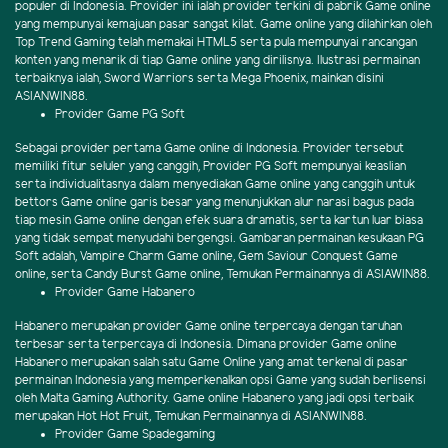
populer di Indonesia. Provider ini ialah provider terkini di pabrik Game online
yang mempunyai kemajuan pasar sangat kilat. Game online yang dilahirkan oleh
Top Trend Gaming telah memakai HTML5 serta pula mempunyai rancangan
konten yang menarik di tiap Game online yang dirilisnya. Ilustrasi permainan
terbaiknya ialah, Sword Warriors serta Mega Phoenix, mainkan disini
ASIANWIN88.
Provider Game PG Soft
Sebagai provider pertama Game online di Indonesia. Provider tersebut
memiliki fitur seluler yang canggih, Provider PG Soft mempunyai keaslian
serta individualitasnya dalam menyediakan Game online yang canggih untuk
bettors Game online garis besar yang menunjukkan alur narasi bagus pada
tiap mesin Game online dengan efek suara dramatis, serta kartun luar biasa
yang tidak sempat menyudahi bergengsi. Gambaran permainan kesukaan PG
Soft adalah, Vampire Charm Game online, Gem Saviour Conquest Game
online, serta Candy Burst Game online, Temukan Permainannya di ASIAWIN88.
Provider Game Habanero
Habanero merupakan provider Game online terpercaya dengan taruhan
terbesar serta terpercaya di Indonesia. Dimana provider Game online
Habanero merupakan salah satu Game Online yang amat terkenal di pasar
permainan Indonesia yang memperkenalkan opsi Game yang sudah berlisensi
oleh Malta Gaming Authority. Game online Habanero yang jadi opsi terbaik
merupakan Hot Hot Fruit, Temukan Permainannya di ASIANWIN88.
Provider Game Spadegaming