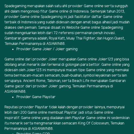
Spadegaming merupakan salah satu ahli provider Game online serta sungguh
ahli dalam mengonsep fitur Game online di Indonesia. Semenjak tahun 2013,
provider Game online Spadegaming ini jadi fasilitator daftar Game online
terbaik di Indonesia yang sudah didesain dengan amat bagus alhasil jadi mudah
diakses oleh pemain. Sampai disaat ini Website Game online Spadegaming
sudah mengeluarkan lebih dari 72 referensi permainan penuh inovasi.
Gambaran gamenya adalah, Royal Katt, Muay Thai Fighter, dan Hugon Quest,
Temukan Permainannya di ASIAWIN88.
Provider Game Joker / Joker gaming
Game online dari provider Joker merupakan Game online Joker123 yang bisa
dibilang amat menarik dan terkenal di golongan para bettor. Game online yang
didesain oleh Joker123 ini mempunyai macam tipe Game online yang memakai
tema bermacam-macam semacam, buah-buahan, symbol keyakinan serta lain
serupanya. Ancient Rome, Talisman, serta Beach Life merupakan Gambaran
Game gacor dari provider Joker gaming, Temukan Permainannya di
ASIANWIN88.
Provider Game Playstar
Reputasi provider Playstar tidak kalah dengan provider lainnya, mempunyai
lebih dari 200 Game online membuat Playstar jadi situs Game online
inspiratif. Game online yang diadakan oleh Playstar Game online ini sedemikian
itu menarik serta mengmenarikkan semacam King Of Colosseum, Temukan
Permainannya di ASIANWIN88.