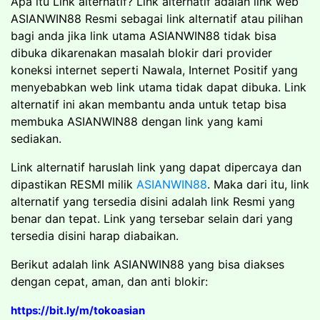
Apa itu Link alternatif? Link alternatif adalah link web
ASIANWIN88 Resmi sebagai link alternatif atau pilihan
bagi anda jika link utama ASIANWIN88 tidak bisa
dibuka dikarenakan masalah blokir dari provider
koneksi internet seperti Nawala, Internet Positif yang
menyebabkan web link utama tidak dapat dibuka. Link
alternatif ini akan membantu anda untuk tetap bisa
membuka ASIANWIN88 dengan link yang kami
sediakan.
Link alternatif haruslah link yang dapat dipercaya dan
dipastikan RESMI milik
ASIANWIN88
. Maka dari itu, link
alternatif yang tersedia disini adalah link Resmi yang
benar dan tepat. Link yang tersebar selain dari yang
tersedia disini harap diabaikan.
Berikut adalah link ASIANWIN88 yang bisa diakses
dengan cepat, aman, dan anti blokir:
https://bit.ly/m/tokoasian