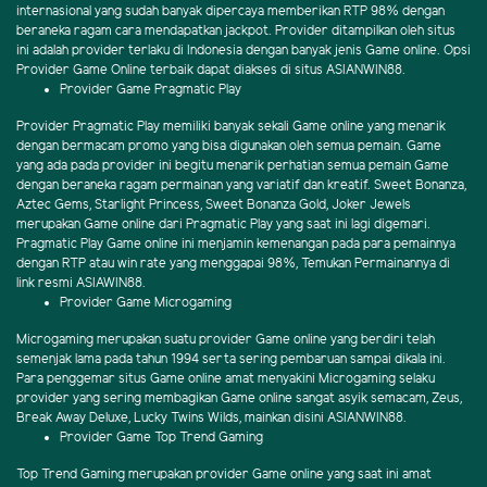
internasional yang sudah banyak dipercaya memberikan RTP 98% dengan
beraneka ragam cara mendapatkan jackpot. Provider ditampilkan oleh situs
ini adalah provider terlaku di Indonesia dengan banyak jenis Game online. Opsi
Provider Game Online terbaik dapat diakses di situs ASIANWIN88.
Provider Game Pragmatic Play
Provider Pragmatic Play memiliki banyak sekali Game online yang menarik
dengan bermacam promo yang bisa digunakan oleh semua pemain. Game
yang ada pada provider ini begitu menarik perhatian semua pemain Game
dengan beraneka ragam permainan yang variatif dan kreatif. Sweet Bonanza,
Aztec Gems, Starlight Princess, Sweet Bonanza Gold, Joker Jewels
merupakan Game online dari Pragmatic Play yang saat ini lagi digemari.
Pragmatic Play Game online ini menjamin kemenangan pada para pemainnya
dengan RTP atau win rate yang menggapai 98%, Temukan Permainannya di
link resmi ASIAWIN88.
Provider Game Microgaming
Microgaming merupakan suatu provider Game online yang berdiri telah
semenjak lama pada tahun 1994 serta sering pembaruan sampai dikala ini.
Para penggemar situs Game online amat menyakini Microgaming selaku
provider yang sering membagikan Game online sangat asyik semacam, Zeus,
Break Away Deluxe, Lucky Twins Wilds, mainkan disini ASIANWIN88.
Provider Game Top Trend Gaming
Top Trend Gaming merupakan provider Game online yang saat ini amat