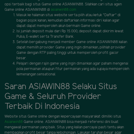
opsi terbaik bagi situs Game online ASIANWIN88. Silahkan cari situs agen
Game online ASIANWIN88 di
asianwin88.com
Masuk ke halaman situs website serta pilih atau ketuk "Daftar" di
bagian pojok kanan, kemudian daftarkan informasi diri kalian agar
dapat dapat memperoleh akun bermain Game online.
Isi jumlah deposit mulai dari Rp 15.000, deposit dapat dikirim lewat
Pulsa, E-wallet serta Transfer Bank.
Setelah bergabung menjadi member Game online ASIANWIN88 kalian
dapat memilih provider Game yang ingin dimainkan, pilihlah provider
Game dengan RTP paling tinggi untuk memperoleh profit gacor
besar.
Pelajari dengan rajin game yang ingin dimainkan agar paham mengenai
pola permainan ataupun fitur permainan yang ada supaya memperoleh
kemenangan sensational.
Saran ASIAWIN88 Selaku Situs
Game & Seluruh Provider
Terbaik Di Indonesia
Website situs Game online dengan kepercayaan masyarakat dimiliki situs
Asianwin88
Game online. ASIANWIN88 bisa menjadi referensi dini buat
mengawali permainan yang baik. Situs yang kalian percayai pasti tentu akan
membagikan profit besar tanpa kebohongan. Lakukan taruhan besar agar