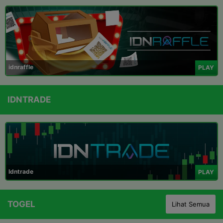
idnraffle
PLAY
IDNTRADE
Idntrade
PLAY
TOGEL
Lihat Semua