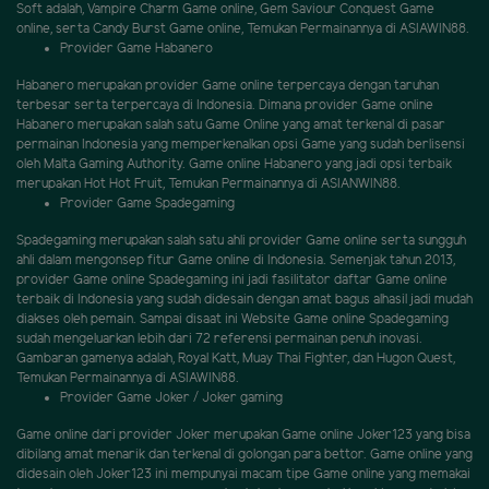
Soft adalah, Vampire Charm Game online, Gem Saviour Conquest Game
online, serta Candy Burst Game online, Temukan Permainannya di ASIAWIN88.
Provider Game Habanero
Habanero merupakan provider Game online terpercaya dengan taruhan
terbesar serta terpercaya di Indonesia. Dimana provider Game online
Habanero merupakan salah satu Game Online yang amat terkenal di pasar
permainan Indonesia yang memperkenalkan opsi Game yang sudah berlisensi
oleh Malta Gaming Authority. Game online Habanero yang jadi opsi terbaik
merupakan Hot Hot Fruit, Temukan Permainannya di ASIANWIN88.
Provider Game Spadegaming
Spadegaming merupakan salah satu ahli provider Game online serta sungguh
ahli dalam mengonsep fitur Game online di Indonesia. Semenjak tahun 2013,
provider Game online Spadegaming ini jadi fasilitator daftar Game online
terbaik di Indonesia yang sudah didesain dengan amat bagus alhasil jadi mudah
diakses oleh pemain. Sampai disaat ini Website Game online Spadegaming
sudah mengeluarkan lebih dari 72 referensi permainan penuh inovasi.
Gambaran gamenya adalah, Royal Katt, Muay Thai Fighter, dan Hugon Quest,
Temukan Permainannya di ASIAWIN88.
Provider Game Joker / Joker gaming
Game online dari provider Joker merupakan Game online Joker123 yang bisa
dibilang amat menarik dan terkenal di golongan para bettor. Game online yang
didesain oleh Joker123 ini mempunyai macam tipe Game online yang memakai