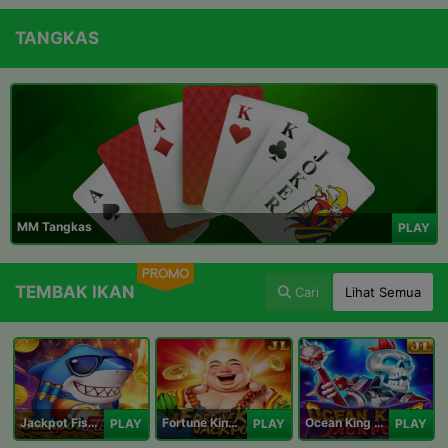
TANGKAS
MM Tangkas
PLAY
PROMO
TEMBAK IKAN
Cari
Lihat Semua
Jackpot Fishing Jili
Fortune King Jackpot
Ocean King Jackpot
PLAY
PLAY
PLAY