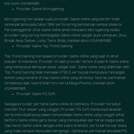
link resmi ASIAWIN88.
Provider Game Microgaming
Microgaming merupakan suatu provider Game online yang berdiri telah
semenjak lama pada tahun 1994 serta sering pembaruan sampai dikala ini.
Para penggemar situs Game online amat menyakini Microgaming selaku
provider yang sering membagikan Game online sangat asyik semacam, Zeus,
Break Away Deluxe, Lucky Twins Wilds, mainkan disini ASIANWIN88.
Provider Game Top Trend Gaming
Top Trend Gaming merupakan provider Game online yang saat ini amat
populer di Indonesia. Provider ini ialah provider terkini di pabrik Game online
yang mempunyai kemajuan pasar sangat kilat. Game online yang dilahirkan oleh
Top Trend Gaming telah memakai HTML5 serta pula mempunyai rancangan
konten yang menarik di tiap Game online yang dirilisnya. Ilustrasi permainan
terbaiknya ialah, Sword Warriors serta Mega Phoenix, mainkan disini
ASIANWIN88.
Provider Game PG Soft
Sebagai provider pertama Game online di Indonesia. Provider tersebut
memiliki fitur seluler yang canggih, Provider PG Soft mempunyai keaslian
serta individualitasnya dalam menyediakan Game online yang canggih untuk
bettors Game online garis besar yang menunjukkan alur narasi bagus pada
tiap mesin Game online dengan efek suara dramatis, serta kartun luar biasa
yang tidak sempat menyudahi bergengsi. Gambaran permainan kesukaan PG