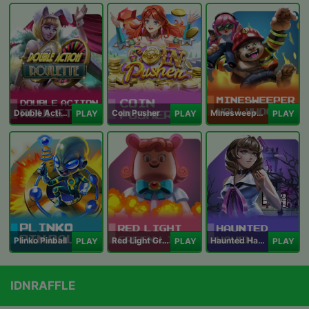
Double Action Roulette
Coin Pusher
Minesweeper Hollywood
PLAY
PLAY
PLAY
Plinko Pinball
Red Light Green Light
Haunted Haven
PLAY
PLAY
PLAY
IDNRAFFLE