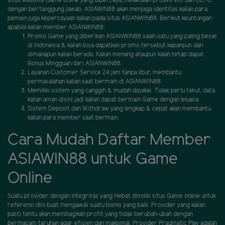
situs website Game online yang dipercaya, melakukan proses WD dan DEPO
dengan bertanggung jawab. ASIAWIN88 akan menjaga identitas kalian para
pemain juga kepercayaan kalian pada situs ASIANWIN88. Berikut keuntungan
apabila kalian member ASIANWIN88:
Promo Game yang diberikan ASIANWIN88 salah satu yang paling besar
di Indonesia & kalian bisa dapatkan promo tersebut kapanpun dan
dimanapun kalian berada. Kalian menang ataupun kalah tetap dapat
Bonus Mingguan dari ASIANWIN88.
Layanan Customer Service 24 jam tanpa libur, membantu
permasalahan kalian saat bermain di ASIANWIN88.
Memiliki sistem yang canggih & mudah dipakai. Tidak perlu takut, data
kalian aman disini jadi kalian dapat bermain Game dengan leluasa.
Sistem Deposit dan Withdraw yang lengkap & cepat akan membantu
kalian para member saat bermain.
Cara Mudah Daftar Member
ASIAWIN88 untuk Game
Online
Suatu provider dengan integritas yang Hebat dimiliki situs Game online untuk
referensi dini buat mengawali suatu bisnis yang baik. Provider yang kalian
pasti tentu akan membagikan profit yang tidak berubah-ubah dengan
bermacam taruhan agar efisien dan maksimal. Provider Pragmatic Play adalah