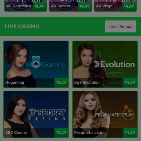
4D Capricorn
4D Cancer
4D Virgo
PLAY
PLAY
PLAY
LIVE CASINO
Lihat Semua
Hogaming
Sg8 Evolution
PLAY
PLAY
SBO Casino
Pragmatic Live
PLAY
PLAY