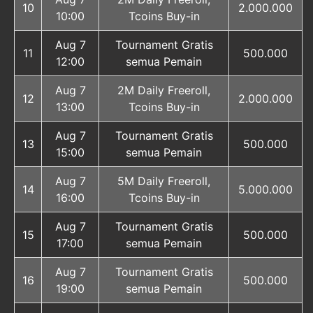
10
2.000.000
10:00
Tcoins Buy-in
Aug 7
Tournament Gratis
11
500.000
12:00
semua Pemain
Aug 7
2M Daily Freeroll,
12
2.000.000
13:00
Tcoins Buy-in
Aug 7
Tournament Gratis
13
500.000
15:00
semua Pemain
Aug 7
5M Daily Freeroll,
14
5.000.000
16:00
Tcoins Buy-in
Aug 7
Tournament Gratis
15
500.000
17:00
semua Pemain
Aug 7
Tournament Gratis
16
500.000
19:00
semua Pemain