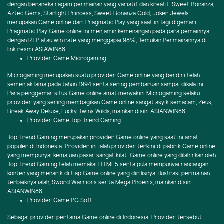
dengan beraneka ragam permainan yang variatif dan kreatif. Sweet Bonanza,
Aztec Gems, Starlight Princess, Sweet Bonanza Gold, Joker Jewels
merupakan Game online dari Pragmatic Play yang saat ini lagi digemari.
Pragmatic Play Game online ini menjamin kemenangan pada para pemainnya
dengan RTP atau win rate yang menggapai 98%, Temukan Permainannya di
link resmi ASIAWIN88.
Provider Game Microgaming
Microgaming merupakan suatu provider Game online yang berdiri telah
semenjak lama pada tahun 1994 serta sering pembaruan sampai dikala ini.
Para penggemar situs Game online amat menyakini Microgaming selaku
provider yang sering membagikan Game online sangat asyik semacam, Zeus,
Break Away Deluxe, Lucky Twins Wilds, mainkan disini ASIANWIN88.
Provider Game Top Trend Gaming
Top Trend Gaming merupakan provider Game online yang saat ini amat
populer di Indonesia. Provider ini ialah provider terkini di pabrik Game online
yang mempunyai kemajuan pasar sangat kilat. Game online yang dilahirkan oleh
Top Trend Gaming telah memakai HTML5 serta pula mempunyai rancangan
konten yang menarik di tiap Game online yang dirilisnya. Ilustrasi permainan
terbaiknya ialah, Sword Warriors serta Mega Phoenix, mainkan disini
ASIANWIN88.
Provider Game PG Soft
Sebagai provider pertama Game online di Indonesia. Provider tersebut