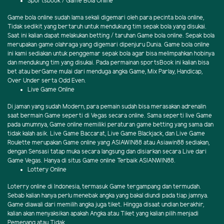
Sportsbook / Game Bola Online
Game bola online sudah lama sekali digemari oleh para pecinta bola online,
Tidak sedikit yang bertaruh untuk mendukung tim sepak bola yang disukai.
Saat ini kalian dapat melakukan betting / taruhan Game bola online. Sepak bola
merupakan game olahraga yang digemari dipenjuru Dunia. Game bola online
ini kami sediakan untuk penggemar sepak bola agar bisa melimpahkan hobinya
dan mendukung tim yang disukai. Pada permainan sportsBook ini kalian bisa
bet atau berGame mulai dari menduga angka Game, Mix Parlay, Handicap,
Over Under serta Odd Even.
Live Game Online
Di jaman yang sudah Modern, para pemain sudah bisa merasakan adrenalin
saat bermain Game seperti di Vegas secara online. Sama seperti live Game
pada umumnya, Game online memiliki peraturan game betting yang sama dan
tidak kalah asik. Live Game Baccarat, Live Game Blackjack, dan Live Game
Roulette merupakan Game online yang ASIAWIN88 atau Asiawin88 sediakan,
dengan Sensasi tatap muka secara langsung dan disiarkan secara Live dari
Game Vegas. Hanya di situs Game online Terbaik ASIANWIN88.
Lottery Online
Loterry online di Indonesia, termasuk Game tergampang dan termudah.
Sebab kalian hanya perlu menebak angka yang bakal diundi pada tiap jamnya.
Game diawali dari memilih angka juga tiket. Hingga disaat undian berakhir,
kalian akan menyaksikan apakah Angka atau Tiket yang kalian pilih menjadi
Pemenang atau Tidak.