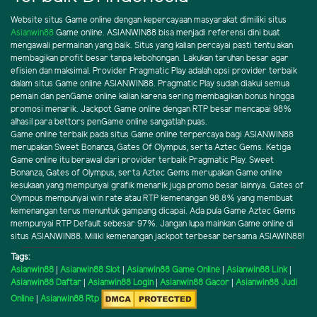
Website situs Game online dengan kepercayaan masyarakat dimiliki situs
Asianwin88
Game online. ASIANWIN88 bisa menjadi referensi dini buat
mengawali permainan yang baik. Situs yang kalian percayai pasti tentu akan
membagikan profit besar tanpa kebohongan. Lakukan taruhan besar agar
efisien dan maksimal. Provider Pragmatic Play adalah opsi provider terbaik
dalam situs Game online ASIANWIN88. Pragmatic Play sudah diakui semua
pemain dan penGame online kalian karena sering membagikan bonus hingga
promosi menarik. Jackpot Game online dengan RTP besar mencapai 98%
alhasil para bettors penGame online sangatlah puas.
Game online terbaik pada situs Game online terpercaya bagi ASIANWIN88
merupakan Sweet Bonanza, Gates Of Olympus, serta Aztec Gems. Ketiga
Game online itu berawal dari provider terbaik Pragmatic Play. Sweet
Bonanza, Gates of Olympus, serta Aztec Gems merupakan Game online
kesukaan yang mempunyai grafik menarik juga promo besar lainnya. Gates of
Olympus mempunyai win rate atau RTP kemenangan 98.8% yang membuat
kemenangan terus menuntuk gampang dicapai. Ada pula Game Aztec Gems
mempunyai RTP Default sebesar 97%. Jangan lupa mainkan Game online di
situs ASIANWIN88. Miliki kemenangan jackpot terbesar bersama ASIAWIN88!
Tags:
Asianwin88
|
Asianwin88 Slot
|
Asianwin88 Game Online
|
Asianwin88 Link
|
Asianwin88 Daftar
|
Asianwin88 Login
|
Asianwin88 Gacor
|
Asianwin88 Judi
Online
|
Asianwin88 Rtp