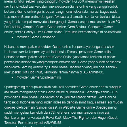
memiliki fitur seluler yang canggih, Provider PG Soft mempunyai keaslian
serta individualitasnya dalam menyediakan Game online yang canggih untuk
bettors Game online garis besar yang menunjukkan alur narasi bagus pada
tiap mesin Game online dengan efek suara dramatis, serta kartun luar biasa
yang tidak sempat menyudahi bergengsi. Gambaran permainan kesukaan PG
Soft adalah, Vampire Charm Game online, Gem Saviour Conquest Game
online, serta Candy Burst Game online, Temukan Permainannya di ASIAWIN88.
Provider Game Habanero
Habanero merupakan provider Game online terpercaya dengan taruhan
terbesar serta terpercaya di Indonesia. Dimana provider Game online
Habanero merupakan salah satu Game Online yang amat terkenal di pasar
permainan Indonesia yang memperkenalkan opsi Game yang sudah berlisensi
oleh Malta Gaming Authority. Game online Habanero yang jadi opsi terbaik
merupakan Hot Hot Fruit, Temukan Permainannya di ASIANWIN88.
Provider Game Spadegaming
Spadegaming merupakan salah satu ahli provider Game online serta sungguh
ahli dalam mengonsep fitur Game online di Indonesia. Semenjak tahun 2013,
provider Game online Spadegaming ini jadi fasilitator daftar Game online
terbaik di Indonesia yang sudah didesain dengan amat bagus alhasil jadi mudah
diakses oleh pemain. Sampai disaat ini Website Game online Spadegaming
sudah mengeluarkan lebih dari 72 referensi permainan penuh inovasi.
Gambaran gamenya adalah, Royal Katt, Muay Thai Fighter, dan Hugon Quest,
Temukan Permainannya di ASIAWIN88.