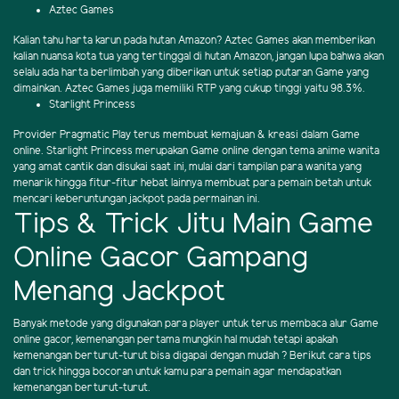
Aztec Games
Kalian tahu harta karun pada hutan Amazon? Aztec Games akan memberikan
kalian nuansa kota tua yang tertinggal di hutan Amazon, jangan lupa bahwa akan
selalu ada harta berlimbah yang diberikan untuk setiap putaran Game yang
dimainkan. Aztec Games juga memiliki RTP yang cukup tinggi yaitu 98.3%.
Starlight Princess
Provider Pragmatic Play terus membuat kemajuan & kreasi dalam Game
online. Starlight Princess merupakan Game online dengan tema anime wanita
yang amat cantik dan disukai saat ini, mulai dari tampilan para wanita yang
menarik hingga fitur-fitur hebat lainnya membuat para pemain betah untuk
mencari keberuntungan jackpot pada permainan ini.
Tips & Trick Jitu Main Game
Online Gacor Gampang
Menang Jackpot
Banyak metode yang digunakan para player untuk terus membaca alur Game
online gacor, kemenangan pertama mungkin hal mudah tetapi apakah
kemenangan berturut-turut bisa digapai dengan mudah ? Berikut cara tips
dan trick hingga bocoran untuk kamu para pemain agar mendapatkan
kemenangan berturut-turut.