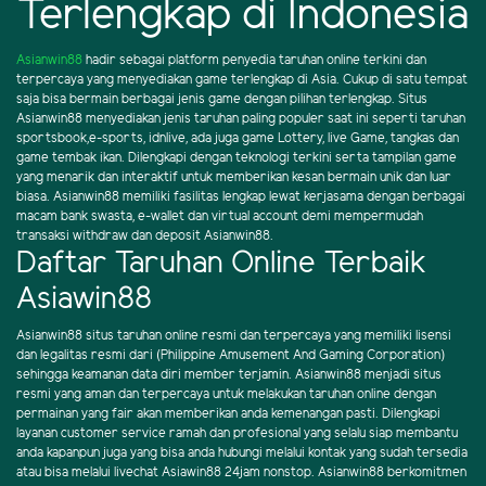
Terlengkap di Indonesia
Asianwin88
hadir sebagai platform penyedia taruhan online terkini dan
terpercaya yang menyediakan game terlengkap di Asia. Cukup di satu tempat
saja bisa bermain berbagai jenis game dengan pilihan terlengkap. Situs
Asianwin88 menyediakan jenis taruhan paling populer saat ini seperti taruhan
sportsbook,e-sports, idnlive, ada juga game Lottery, live Game, tangkas dan
game tembak ikan. Dilengkapi dengan teknologi terkini serta tampilan game
yang menarik dan interaktif untuk memberikan kesan bermain unik dan luar
biasa. Asianwin88 memiliki fasilitas lengkap lewat kerjasama dengan berbagai
macam bank swasta, e-wallet dan virtual account demi mempermudah
transaksi withdraw dan deposit Asianwin88.
Daftar Taruhan Online Terbaik
Asiawin88
Asianwin88 situs taruhan online resmi dan terpercaya yang memiliki lisensi
dan legalitas resmi dari (Philippine Amusement And Gaming Corporation)
sehingga keamanan data diri member terjamin. Asianwin88 menjadi situs
resmi yang aman dan terpercaya untuk melakukan taruhan online dengan
permainan yang fair akan memberikan anda kemenangan pasti. Dilengkapi
layanan customer service ramah dan profesional yang selalu siap membantu
anda kapanpun juga yang bisa anda hubungi melalui kontak yang sudah tersedia
atau bisa melalui livechat Asiawin88 24jam nonstop. Asianwin88 berkomitmen