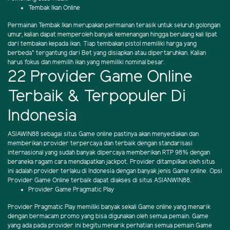
Tembak Ikan Online
Permainan Tembak Ikan merupakan permainan terasik untuk seluruh golongan
umur, kalian dapat memperoleh banyak kemenangan hingga berulang kali lipat
dari tembakan kepada ikan. Tiap tembakan pistol memiliki harga yang
berbeda" tergantung dari Bet yang disiapkan atau dipertaruhkan. Kalian
harus fokus dan memilih ikan yang memiliki nominal besar.
22 Provider Game Online
Terbaik & Terpopuler Di
Indonesia
ASIAWIN88 sebagai situs Game online pastinya akan menyediakan dan
memberikan provider terpercaya dan terbaik dengan standarisasi
internasional yang sudah banyak dipercaya memberikan RTP 98% dengan
beraneka ragam cara mendapatkan jackpot. Provider ditampilkan oleh situs
ini adalah provider terlaku di Indonesia dengan banyak jenis Game online. Opsi
Provider Game Online terbaik dapat diakses di situs ASIANWIN88.
Provider Game Pragmatic Play
Provider Pragmatic Play memiliki banyak sekali Game online yang menarik
dengan bermacam promo yang bisa digunakan oleh semua pemain. Game
yang ada pada provider ini begitu menarik perhatian semua pemain Game