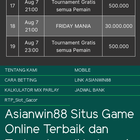
Aug 7
Tournament Gratis
17
500.000
21:00
semua Pemain
Aug 7
18
FRIDAY MANIA
30.000.000
21:00
Aug 7
Tournament Gratis
19
500.000
23:00
semua Pemain
TENTANG KAMI
MOBILE
CARA BETTING
LINK ASIANWIN88
KALKULATOR MIX PARLAY
JADWAL BANK
RTP_Slot_Gacor
Asianwin88 Situs Game
Online Terbaik dan