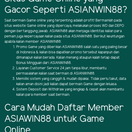
Gacor Seperti ASIANWIN88?
Saat bermain Game online yang terpenting adalah profit! Bermainlah pada
situs website Game online yang dipercaya, melakukan proses WD dan DEPO
dengan bertanggung jawab. ASIAWIN88 akan menjaga identitas kalian para
pemain juga kepercayaan kalian pada situs ASIANWIN88. Berikut keuntungan
apabila kalian member ASIANWIN88:
Promo Game yang diberikan ASIANWIN88 salah satu yang paling besar
di Indonesia & kalian bisa dapatkan promo tersebut kapanpun dan
dimanapun kalian berada. Kalian menang ataupun kalah tetap dapat
Bonus Mingguan dari ASIANWIN88.
Layanan Customer Service 24 jam tanpa libur, membantu
permasalahan kalian saat bermain di ASIANWIN88.
Memiliki sistem yang canggih & mudah dipakai. Tidak perlu takut, data
kalian aman disini jadi kalian dapat bermain Game dengan leluasa.
Sistem Deposit dan Withdraw yang lengkap & cepat akan membantu
kalian para member saat bermain.
Cara Mudah Daftar Member
ASIAWIN88 untuk Game
Online